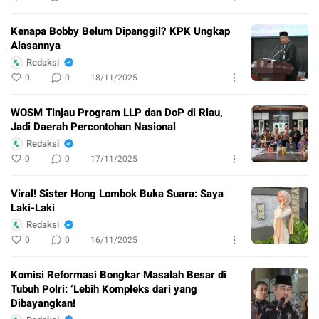
Kenapa Bobby Belum Dipanggil? KPK Ungkap
Alasannya
Redaksi
0
0
18/11/2025
WOSM Tinjau Program LLP dan DoP di Riau,
Jadi Daerah Percontohan Nasional
Redaksi
0
0
17/11/2025
Viral! Sister Hong Lombok Buka Suara: Saya
Laki-Laki
Redaksi
0
0
16/11/2025
Komisi Reformasi Bongkar Masalah Besar di
Tubuh Polri: ‘Lebih Kompleks dari yang
Dibayangkan!