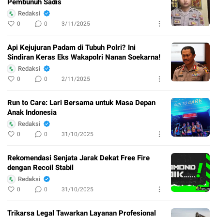
Pembunuh Sadis
Redaksi
0
0
3/11/2025
Api Kejujuran Padam di Tubuh Polri? Ini
Sindiran Keras Eks Wakapolri Nanan Soekarna!
Redaksi
0
0
2/11/2025
Run to Care: Lari Bersama untuk Masa Depan
Anak Indonesia
Redaksi
0
0
31/10/2025
Rekomendasi Senjata Jarak Dekat Free Fire
dengan Recoil Stabil
Redaksi
0
0
31/10/2025
Trikarsa Legal Tawarkan Layanan Profesional