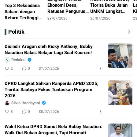
Ekonomi Desa,
Tiorita Buka Jalan
L
Top 3 Reksadana
Ratusan Pengurus
UMKM Langkat
K
Saham dengan
Koperasi Merah
Menuju Pasar Global
D
Return Tertinggi
29/07/2026
26/07/2026
2
Putih Ikuti Pelatihan
R
Setahun
31/07/2026
Intensif
L
Politik
S
Disindir Arogan oleh Ricky Anthony, Bobby
Nasution Balas: Belajar Lagi Soal Kuorum!
Redaksi
2
0
31/07/2026
DPRD Langkat Sahkan Ranperda APBD 2025,
Tiorita: Saatnya Fokus Tuntaskan Program
2026
Silvia Handayani
3
0
30/07/2026
Wakil Ketua DPRD Sumut Bela Bobby Nasution:
Walk Out Bukan Arogansi, Tapi Hormati