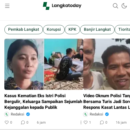
Suara Lokal, Informasi Global
Langkatoday.com
Pemkab Langkat
Korupsi
KPK
Banjir Langkat
Tiorit
Kasus Kematian Eks Istri Polisi
Video Oknum Polisi Ta
Bergulir, Keluarga Sampaikan Sejumlah
Bersama Turis Jadi Soro
Kejanggalan kepada Publik
Respons Kasat Lantas 
Redaksi
Redaksi
0
0
6 jam
1
0
16 jam