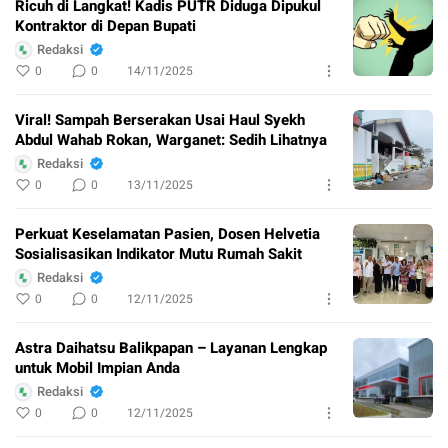
Ricuh di Langkat! Kadis PUTR Diduga Dipukul
Kontraktor di Depan Bupati
Redaksi
0
0
14/11/2025
Viral! Sampah Berserakan Usai Haul Syekh
Abdul Wahab Rokan, Warganet: Sedih Lihatnya
Redaksi
0
0
13/11/2025
Perkuat Keselamatan Pasien, Dosen Helvetia
Sosialisasikan Indikator Mutu Rumah Sakit
Redaksi
0
0
12/11/2025
Astra Daihatsu Balikpapan – Layanan Lengkap
untuk Mobil Impian Anda
Redaksi
0
0
12/11/2025