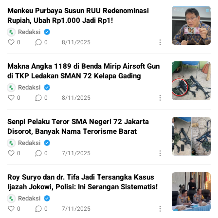
Menkeu Purbaya Susun RUU Redenominasi
Rupiah, Ubah Rp1.000 Jadi Rp1!
Redaksi
0
0
8/11/2025
Makna Angka 1189 di Benda Mirip Airsoft Gun
di TKP Ledakan SMAN 72 Kelapa Gading
Redaksi
0
0
8/11/2025
Senpi Pelaku Teror SMA Negeri 72 Jakarta
Disorot, Banyak Nama Terorisme Barat
Redaksi
0
0
7/11/2025
Roy Suryo dan dr. Tifa Jadi Tersangka Kasus
Ijazah Jokowi, Polisi: Ini Serangan Sistematis!
Redaksi
0
0
7/11/2025