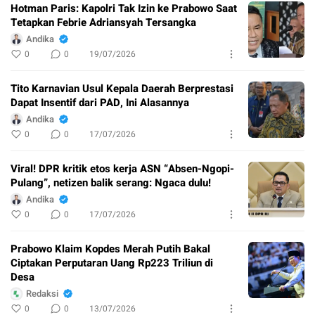
Hotman Paris: Kapolri Tak Izin ke Prabowo Saat
Tetapkan Febrie Adriansyah Tersangka
Andika
0
0
19/07/2026
Tito Karnavian Usul Kepala Daerah Berprestasi
Dapat Insentif dari PAD, Ini Alasannya
Andika
0
0
17/07/2026
Viral! DPR kritik etos kerja ASN “Absen-Ngopi-
Pulang”, netizen balik serang: Ngaca dulu!
Andika
0
0
17/07/2026
Prabowo Klaim Kopdes Merah Putih Bakal
Ciptakan Perputaran Uang Rp223 Triliun di
Desa
Redaksi
0
0
13/07/2026