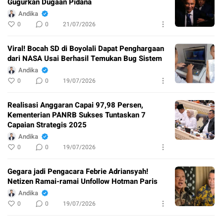
Gugurkan Dugaan Pidana
Andika
0
0
21/07/2026
Viral! Bocah SD di Boyolali Dapat Penghargaan
dari NASA Usai Berhasil Temukan Bug Sistem
Andika
0
0
19/07/2026
Realisasi Anggaran Capai 97,98 Persen,
Kementerian PANRB Sukses Tuntaskan 7
Capaian Strategis 2025
Andika
0
0
19/07/2026
Gegara jadi Pengacara Febrie Adriansyah!
Netizen Ramai-ramai Unfollow Hotman Paris
Andika
0
0
19/07/2026