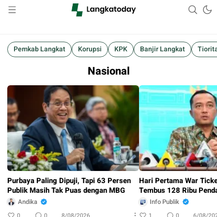
Suara Lokal, Informasi Global
Langkatoday.com
Pemkab Langkat
Korupsi
KPK
Banjir Langkat
Tiorit
Nasional
Purbaya Paling Dipuji, Tapi 63 Persen
Hari Pertama War Tick
Publik Masih Tak Puas dengan MBG
Tembus 128 Ribu Penda
Andika
Info Publik
0
0
8/08/2026
1
0
6/08/20