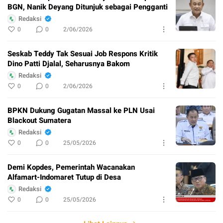
BGN, Nanik Deyang Ditunjuk sebagai Pengganti
Redaksi
0
0
2/06/2026
Seskab Teddy Tak Sesuai Job Respons Kritik
Dino Patti Djalal, Seharusnya Bakom
Redaksi
0
0
2/06/2026
BPKN Dukung Gugatan Massal ke PLN Usai
Blackout Sumatera
Redaksi
0
0
25/05/2026
Demi Kopdes, Pemerintah Wacanakan
Alfamart-Indomaret Tutup di Desa
Redaksi
0
0
25/05/2026