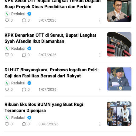
KPK Sebut OTT Bupati Langkat Terkait Dugaan
Suap Proyek Dinas Pendidikan dan Perkim
Redaksi
0
0
3/07/2026
KPK Benarkan OTT di Sumut, Bupati Langkat
Syah Afandin Ikut Diamankan
Redaksi
0
0
3/07/2026
Di HUT Bhayangkara, Prabowo Ingatkan Polri:
Gaji dan Fasilitas Berasal dari Rakyat
Redaksi
0
0
1/07/2026
Ribuan Eks Bos BUMN yang Buat Rugi
Terancam Dipenjara
Redaksi
0
0
30/06/2026