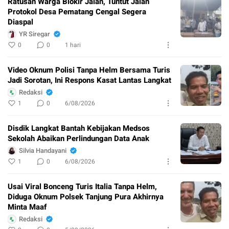
Ratusan Warga Blokir Jalan, Tuntut Jalan
Protokol Desa Pematang Cengal Segera
Diaspal
YR Siregar
0
0
1 hari
Video Oknum Polisi Tanpa Helm Bersama Turis
Jadi Sorotan, Ini Respons Kasat Lantas Langkat
Redaksi
1
0
6/08/2026
Disdik Langkat Bantah Kebijakan Medsos
Sekolah Abaikan Perlindungan Data Anak
Silvia Handayani
1
0
6/08/2026
Usai Viral Bonceng Turis Italia Tanpa Helm,
Diduga Oknum Polsek Tanjung Pura Akhirnya
Minta Maaf
Redaksi