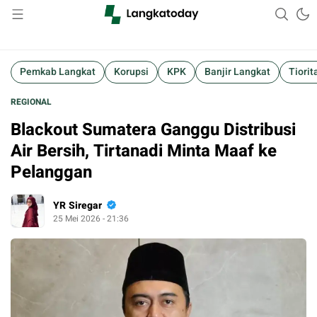
Suara Lokal, Informasi Global
Langkatoday.com
Pemkab Langkat
Korupsi
KPK
Banjir Langkat
Tiorit
REGIONAL
Blackout Sumatera Ganggu Distribusi
Air Bersih, Tirtanadi Minta Maaf ke
Pelanggan
YR Siregar
25 Mei 2026 - 21:36