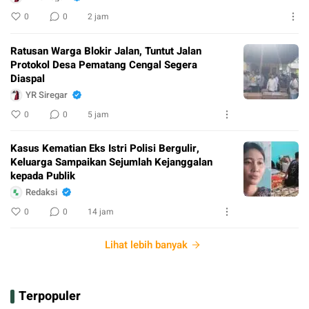
0
0
2 jam
Ratusan Warga Blokir Jalan, Tuntut Jalan
Protokol Desa Pematang Cengal Segera
Diaspal
YR Siregar
0
0
5 jam
Kasus Kematian Eks Istri Polisi Bergulir,
Keluarga Sampaikan Sejumlah Kejanggalan
kepada Publik
Redaksi
0
0
14 jam
Lihat lebih banyak
Terpopuler