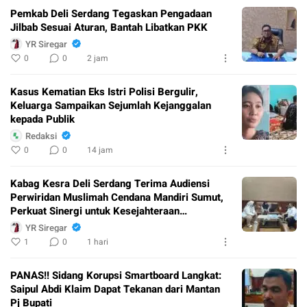
Pemkab Deli Serdang Tegaskan Pengadaan
Jilbab Sesuai Aturan, Bantah Libatkan PKK
YR Siregar
0
0
2 jam
Kasus Kematian Eks Istri Polisi Bergulir,
Keluarga Sampaikan Sejumlah Kejanggalan
kepada Publik
Redaksi
0
0
14 jam
Kabag Kesra Deli Serdang Terima Audiensi
Perwiridan Muslimah Cendana Mandiri Sumut,
Perkuat Sinergi untuk Kesejahteraan
Masyarakat
YR Siregar
1
0
1 hari
PANAS!! Sidang Korupsi Smartboard Langkat:
Saipul Abdi Klaim Dapat Tekanan dari Mantan
Pj Bupati