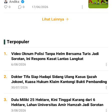
Andika
0
0
17/06/2026
Lihat Lainnya
Terpopuler
1.
Video Oknum Polisi Tanpa Helm Bersama Turis Jadi
Sorotan, Ini Respons Kasat Lantas Langkat
6/08/2026
2.
Dokter Tifa Siap Hadapi Sidang Ulang Kasus Ijazah
Jokowi, Kuasa Hukum Klaim Kantongi Bukti Pembanding
30/07/2026
3.
Dulu Miliki 25 Hektare, Kini Tinggal Kurang dari 6
Hektare, Lahan Universitas Amir Hamzah Jadi Sorotan
3/08/2026