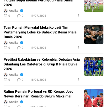
Inggris Segel Medali Perunggu Piala Dunia
2026
Andika
0
0
19/07/2026
Tuan Rumah Menyala! Meksiko Jadi Tim
Pertama yang Lolos ke Babak 32 Besar Piala
Dunia 2026
Andika
0
0
19/06/2026
Prediksi Uzbekistan vs Kolombia: Debutan Asia
Ditantang Los Cafeteros di Grup K Piala Dunia
2026
Andika
0
0
18/06/2026
Rating Pemain Portugal vs RD Kongo: Joao
Neves Bersinar, Ronaldo Belum Maksimal
Andika
0
0
18/06/2026