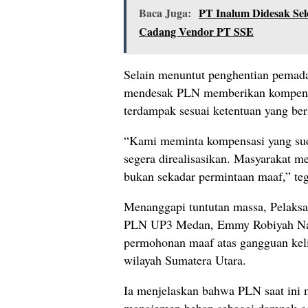
Baca Juga:
PT Inalum Didesak Se
Cadang Vendor PT SSE
Selain menuntut penghentian pemada
mendesak PLN memberikan kompensa
terdampak sesuai ketentuan yang ber
“Kami meminta kompensasi yang suda
segera direalisasikan. Masyarakat m
bukan sekadar permintaan maaf,” te
Menanggapi tuntutan massa, Pelaksa
PLN UP3 Medan, Emmy Robiyah Na
permohonan maaf atas gangguan kelis
wilayah Sumatera Utara.
Ia menjelaskan bahwa PLN saat ini
manajemen beban sebagai dampak ga