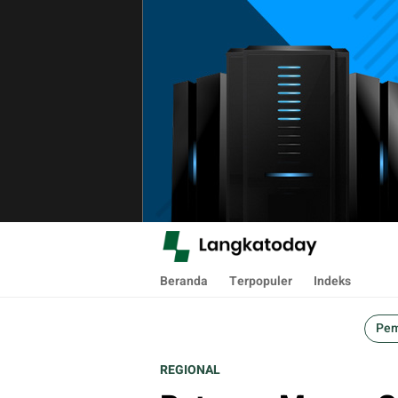
Langkatoday.com
Suara Lokal, Informasi Global
Beranda
Terpopuler
Indeks
Pem
REGIONAL