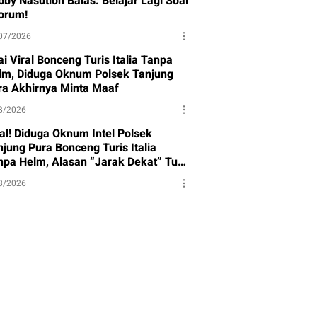
bby Nasution Balas: Belajar Lagi Soal
orum!
07/2026
i Viral Bonceng Turis Italia Tanpa
lm, Diduga Oknum Polsek Tanjung
ra Akhirnya Minta Maaf
8/2026
ral! Diduga Oknum Intel Polsek
njung Pura Bonceng Turis Italia
npa Helm, Alasan “Jarak Dekat” Tuai
rotan
8/2026