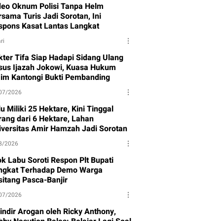
deo Oknum Polisi Tanpa Helm
sama Turis Jadi Sorotan, Ini
spons Kasat Lantas Langkat
ri
kter Tifa Siap Hadapi Sidang Ulang
sus Ijazah Jokowi, Kuasa Hukum
aim Kantongi Bukti Pembanding
07/2026
u Miliki 25 Hektare, Kini Tinggal
rang dari 6 Hektare, Lahan
iversitas Amir Hamzah Jadi Sorotan
8/2026
ok Labu Soroti Respon Plt Bupati
ngkat Terhadap Demo Warga
sitang Pasca-Banjir
07/2026
sindir Arogan oleh Ricky Anthony,