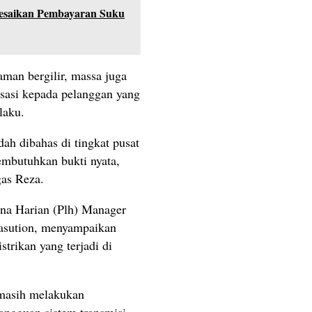
lesaikan Pembayaran Suku
man bergilir, massa juga
si kepada pelanggan yang
laku.
h dibahas di tingkat pusat
embutuhkan bukti nyata,
gas Reza.
na Harian (Plh) Manager
sution, menyampaikan
trikan yang terjadi di
 masih melakukan
ngguan sistem transmisi