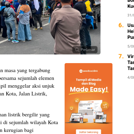
Bo
Ku
31/
6.
Usa
He
Pu
5/0
Perbesar
7.
Vi
Ta
Ta
n masa yang tergabung
So
bersama sejumlah elemen
4/0
pil menggelar aksi unjuk
 Kota, Jalan Listrik,
 listrik bergilir yang
di di sejumlah wilayah Kota
n kerugian bagi