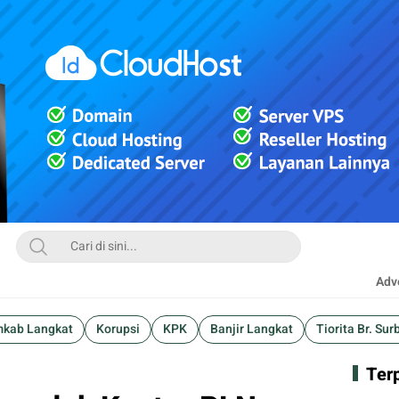
Adve
kab Langkat
Korupsi
KPK
Banjir Langkat
Tiorita Br. Sur
Ter