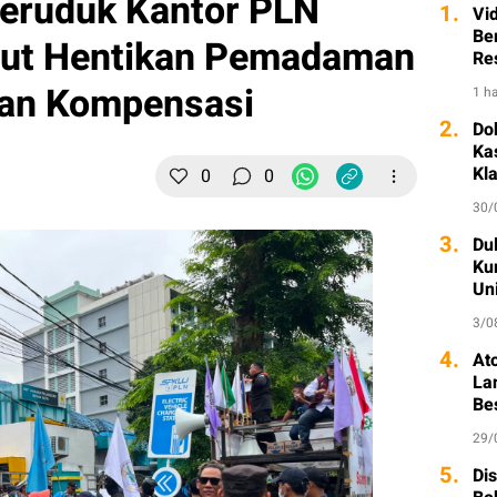
eruduk Kantor PLN
1.
Vi
Ber
tut Hentikan Pemadaman
Re
ikan Kompensasi
1 ha
2.
Do
Ka
Kl
0
0
30/
3.
Dul
Ku
Un
3/0
4.
At
La
Be
29/
5.
Di