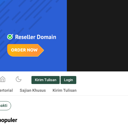
Kirim Tulisan
Login
rtorial
Sajian Khusus
Kirim Tulisan
bakti
populer