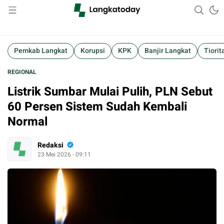
Suara Lokal, Informasi Global
Langkatoday.com
Pemkab Langkat
Korupsi
KPK
Banjir Langkat
Tiorit
REGIONAL
Listrik Sumbar Mulai Pulih, PLN Sebut
60 Persen Sistem Sudah Kembali
Normal
Redaksi
23 Mei 2026 - 09:11