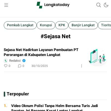
Suara Lokal, Informasi Global
Langkatoday.com
Pemkab Langkat
Korupsi
KPK
Banjir Langkat
Tiorit
#Sejasa Net
Sejasa Net Hadirkan Layanan Pembuatan PT
Perorangan di Kabupaten Langkat
Redaksi
0
0
30/10/2025
Terpopuler
1.
Video Oknum Polisi Tanpa Helm Bersama Turis Jadi
Sorotan, Ini Respons Kasat Lantas Langkat