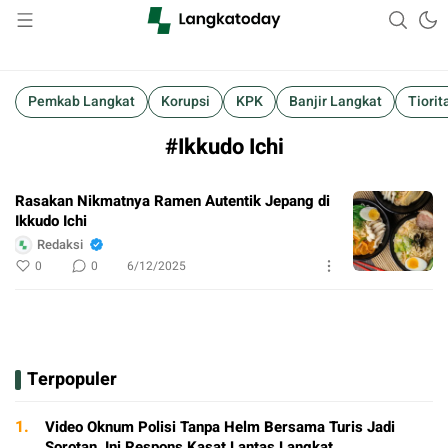
Suara Lokal, Informasi Global
Langkatoday.com
Pemkab Langkat
Korupsi
KPK
Banjir Langkat
Tiorit
#Ikkudo Ichi
Rasakan Nikmatnya Ramen Autentik Jepang di
Ikkudo Ichi
Redaksi
0
0
6/12/2025
Terpopuler
1.
Video Oknum Polisi Tanpa Helm Bersama Turis Jadi
Sorotan, Ini Respons Kasat Lantas Langkat