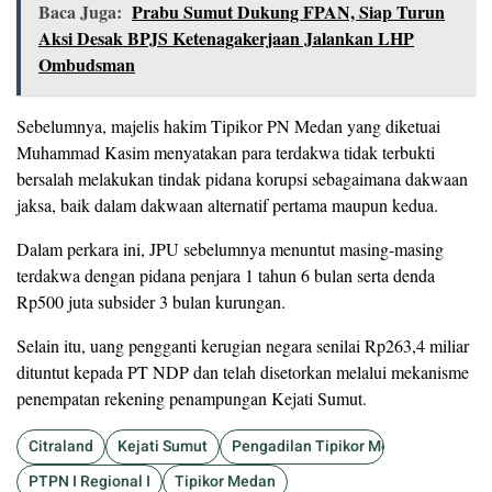
Baca Juga:
Prabu Sumut Dukung FPAN, Siap Turun
Aksi Desak BPJS Ketenagakerjaan Jalankan LHP
Ombudsman
Sebelumnya, majelis hakim Tipikor PN Medan yang diketuai
Muhammad Kasim menyatakan para terdakwa tidak terbukti
bersalah melakukan tindak pidana korupsi sebagaimana dakwaan
jaksa, baik dalam dakwaan alternatif pertama maupun kedua.
Dalam perkara ini, JPU sebelumnya menuntut masing-masing
terdakwa dengan pidana penjara 1 tahun 6 bulan serta denda
Rp500 juta subsider 3 bulan kurungan.
Selain itu, uang pengganti kerugian negara senilai Rp263,4 miliar
dituntut kepada PT NDP dan telah disetorkan melalui mekanisme
penempatan rekening penampungan Kejati Sumut.
Citraland
Kejati Sumut
Pengadilan Tipikor Medan
PTPN I Regional I
Tipikor Medan