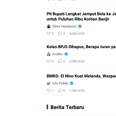
Plt Bupati Langkat Jemput Bola ke J
untuk Puluhan Ribu Korban Banjir
Silvia Handayani
3
0
4/08/2026
Kelas BPJS Dihapus, Berapa Iuran ya
Andika
0
0
2/08/2026
BMKG: El Nino Kuat Melanda, Waspa
Info Publik
1
0
1/08/2026
Berita Terbaru