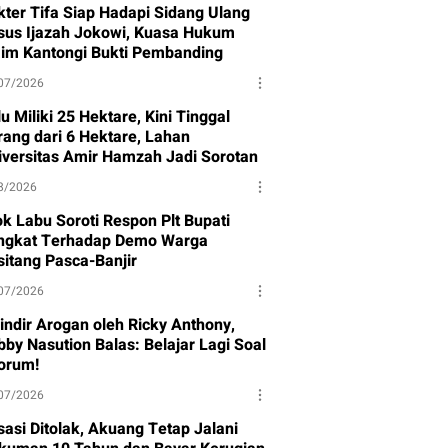
kter Tifa Siap Hadapi Sidang Ulang
sus Ijazah Jokowi, Kuasa Hukum
aim Kantongi Bukti Pembanding
07/2026
u Miliki 25 Hektare, Kini Tinggal
rang dari 6 Hektare, Lahan
iversitas Amir Hamzah Jadi Sorotan
8/2026
ok Labu Soroti Respon Plt Bupati
ngkat Terhadap Demo Warga
sitang Pasca-Banjir
07/2026
sindir Arogan oleh Ricky Anthony,
bby Nasution Balas: Belajar Lagi Soal
orum!
07/2026
sasi Ditolak, Akuang Tetap Jalani