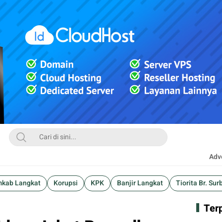
Adve
kab Langkat
Korupsi
KPK
Banjir Langkat
Tiorita Br. Sur
Ter