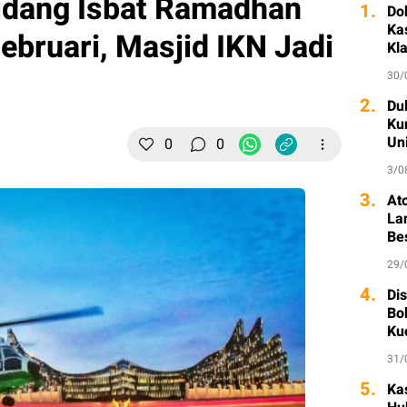
idang Isbat Ramadhan
1.
Do
Ka
ebruari, Masjid IKN Jadi
Kl
30/
2.
Dul
Ku
Un
0
0
3/0
3.
At
La
Be
29/
4.
Di
Bo
Ku
31/
5.
Ka