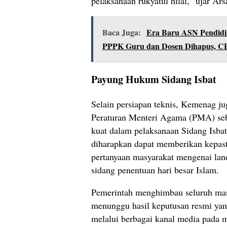
pelaksanaan rukyatul hilal,” ujar Ar
Baca Juga:
Era Baru ASN Pendidik
PPPK Guru dan Dosen Dihapus, CP
Payung Hukum Sidang Isbat
Selain persiapan teknis, Kemenag j
Peraturan Menteri Agama (PMA) se
kuat dalam pelaksanaan Sidang Isba
diharapkan dapat memberikan kepas
pertanyaan masyarakat mengenai lan
sidang penentuan hari besar Islam.
Pemerintah menghimbau seluruh mas
menunggu hasil keputusan resmi yan
melalui berbagai kanal media pada 