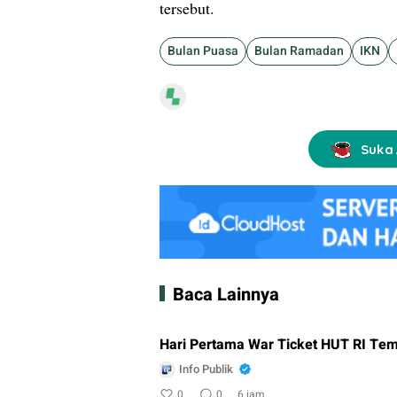
tersebut.
Bulan Puasa
Bulan Ramadan
IKN
Suka 
Baca Lainnya
Hari Pertama War Ticket HUT RI Tem
Info Publik
0
0
6 jam