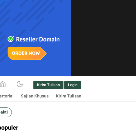
Kirim Tulisan
Login
rtorial
Sajian Khusus
Kirim Tulisan
bakti
populer