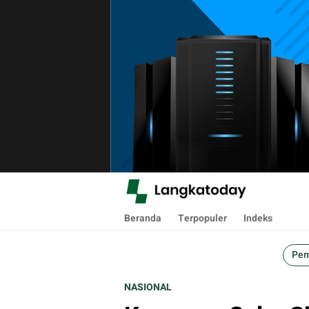
Langkatoday.com
Suara Lokal, Informasi Global
Beranda
Terpopuler
Indeks
Pem
NASIONAL