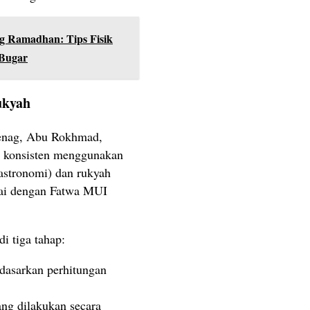
g Ramadhan: Tips Fisik
 Bugar
ukyah
menag, Abu Rokhmad,
p konsisten menggunakan
 astronomi) dan rukyah
uai dengan Fatwa MUI
i tiga tahap:
rdasarkan perhitungan
yang dilakukan secara