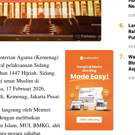
Hu
Ne
3/0
6.
La
Ra
Perbesar
Put
29/
7.
Wa
nterian Agama (Kemenag)
Bl
al pelaksanaan Sidang
As
an 1447 Hijriah. Sidang
4/0
gi umat Muslim di
sa, 17 Februari 2026,
di, Kemenag, Jakarta Pusat.
n langsung oleh Menteri
dengan melibatkan
tan Islam, MUI, BMKG, ahli
ara-negara sahabat.