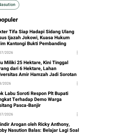
Nasution
populer
kter Tifa Siap Hadapi Sidang Ulang
sus Ijazah Jokowi, Kuasa Hukum
aim Kantongi Bukti Pembanding
07/2026
u Miliki 25 Hektare, Kini Tinggal
rang dari 6 Hektare, Lahan
iversitas Amir Hamzah Jadi Sorotan
8/2026
ok Labu Soroti Respon Plt Bupati
ngkat Terhadap Demo Warga
sitang Pasca-Banjir
07/2026
sindir Arogan oleh Ricky Anthony,
bby Nasution Balas: Belajar Lagi Soal