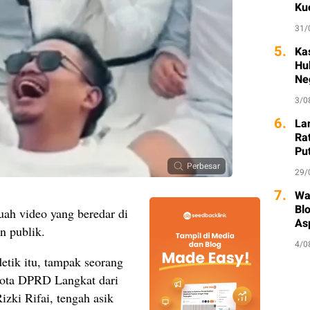
Ku
31/
5.
Ka
Hu
Ne
3/0
6.
La
Ra
Put
Perbesar
29/
7.
Wa
Bl
ah video yang beredar di
As
n publik.
4/0
etik itu, tampak seorang
ggota DPRD Langkat dari
zki Rifai, tengah asik