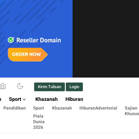
Kirim Tulisan
Login
n
Sport
Khazanah
Hiburan
Pendidikan
Sport
Khazanah
Hiburan
Advertorial
Sajian
Khusu
Piala
Dunia
2026