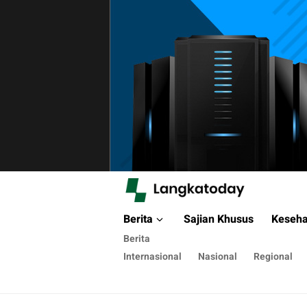
Langkatoday.com
Suara Lokal, Informasi Global
Berita
Sajian Khusus
Keseha
Berita
Internasional
Nasional
Regional