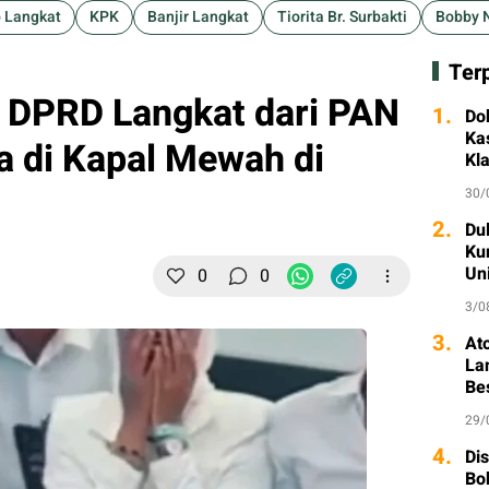
 Langkat
KPK
Banjir Langkat
Tiorita Br. Surbakti
Bobby 
Ter
 DPRD Langkat dari PAN
1.
Do
Ka
 di Kapal Mewah di
Kl
30/
2.
Dul
Ku
Un
0
0
3/0
3.
At
La
Be
29/
4.
Di
Bo