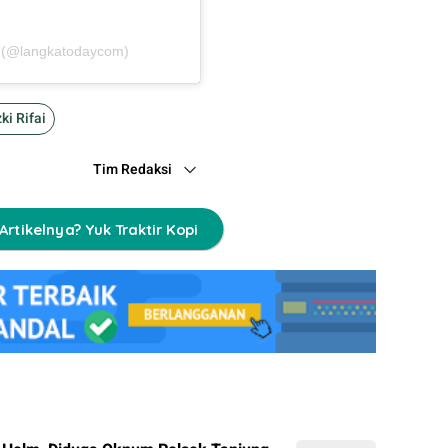
y (@langkatodaycom)
ki Rifai
Tim Redaksi
Artikelnya? Yuk Traktir Kopi