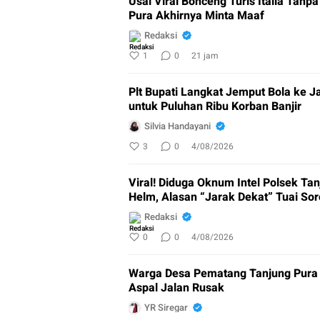
Usai Viral Bonceng Turis Italia Tan
Pura Akhirnya Minta Maaf
Redaksi
1
0
21 jam
Plt Bupati Langkat Jemput Bola ke J
untuk Puluhan Ribu Korban Banjir
Silvia Handayani
3
0
4/08/2026
Viral! Diduga Oknum Intel Polsek Tan
Helm, Alasan “Jarak Dekat” Tuai Sor
Redaksi
0
0
4/08/2026
Warga Desa Pematang Tanjung Pura 
Aspal Jalan Rusak
YR Siregar