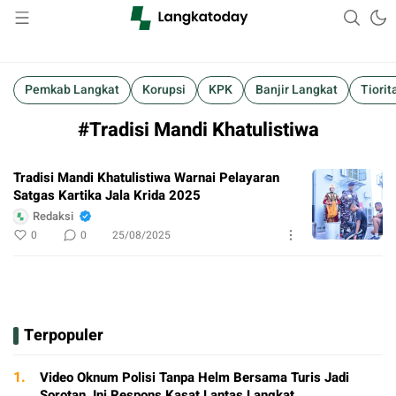
Suara Lokal, Informasi Global
Langkatoday.com
Pemkab Langkat
Korupsi
KPK
Banjir Langkat
Tiorit
#Tradisi Mandi Khatulistiwa
Tradisi Mandi Khatulistiwa Warnai Pelayaran
Satgas Kartika Jala Krida 2025
Redaksi
0
0
25/08/2025
Terpopuler
1.
Video Oknum Polisi Tanpa Helm Bersama Turis Jadi
Sorotan, Ini Respons Kasat Lantas Langkat