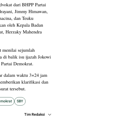
dvokat dari BHPP Partai
drayani, Jimmy Himawan,
acina, dan Teuku
ikan oleh Kepala Badan
rat, Herzaky Mahendra
t menilai sejumlah
di balik isu ijazah Jokowi
 Partai Demokrat.
ar dalam waktu 3×24 jam
memberikan klarifikasi dan
rat tersebut.
emokrat
SBY
Tim Redaksi