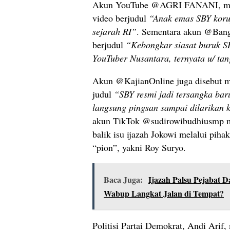
Akun YouTube @AGRI FANANI, mis
video berjudul
“Anak emas SBY koru
sejarah RI”
. Sementara akun @Ban
berjudul
“Kebongkar siasat buruk SB
YouTuber Nusantara, ternyata u/ tang
Akun @KajianOnline juga disebut 
judul
“SBY resmi jadi tersangka baru
langsung pingsan sampai dilarikan 
akun TikTok @sudirowibudhiusmp 
balik isu ijazah Jokowi melalui piha
“pion”, yakni Roy Suryo.
Baca Juga:
Ijazah Palsu Pejabat 
Wabup Langkat Jalan di Tempat?
Politisi Partai Demokrat, Andi Arif,