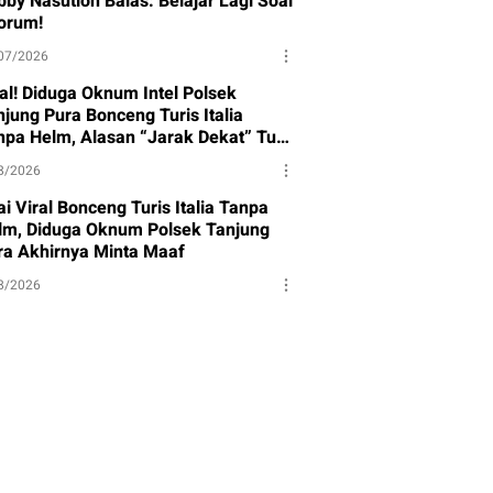
bby Nasution Balas: Belajar Lagi Soal
orum!
07/2026
ral! Diduga Oknum Intel Polsek
njung Pura Bonceng Turis Italia
npa Helm, Alasan “Jarak Dekat” Tuai
rotan
8/2026
i Viral Bonceng Turis Italia Tanpa
lm, Diduga Oknum Polsek Tanjung
ra Akhirnya Minta Maaf
8/2026