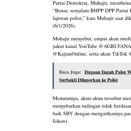
Partai Demokrat, Muhajir, membenar
“Benar, semalam BHPP DPP Partai 
laporan polisi,” kata Muhajir saat di
(6/1/2026).
Muhajir menyebut, empat akun media
yakni kanal YouTube @AGRI FAN
@KajianOnline, serta akun TikTok
Baca Juga:
Dugaan Ijazah Palsu W
Surbakti Dilaporkan ke Polisi
Menurutnya, akun-akun tersebut mem
menyebarkan tudingan tidak berdas
baik SBY dengan mengaitkannya pada
Jokowi.