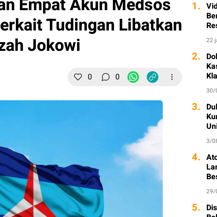
an Empat Akun Medsos
1.
Vi
Ber
erkait Tudingan Libatkan
Re
azah Jokowi
22 
2.
Do
Ka
Kl
0
0
30/
3.
Dul
Ku
Un
3/0
4.
At
La
Be
29/
5.
Di