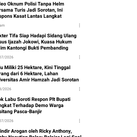
deo Oknum Polisi Tanpa Helm
sama Turis Jadi Sorotan, Ini
spons Kasat Lantas Langkat
jam
kter Tifa Siap Hadapi Sidang Ulang
sus Ijazah Jokowi, Kuasa Hukum
aim Kantongi Bukti Pembanding
07/2026
u Miliki 25 Hektare, Kini Tinggal
rang dari 6 Hektare, Lahan
iversitas Amir Hamzah Jadi Sorotan
8/2026
ok Labu Soroti Respon Plt Bupati
ngkat Terhadap Demo Warga
sitang Pasca-Banjir
07/2026
sindir Arogan oleh Ricky Anthony,