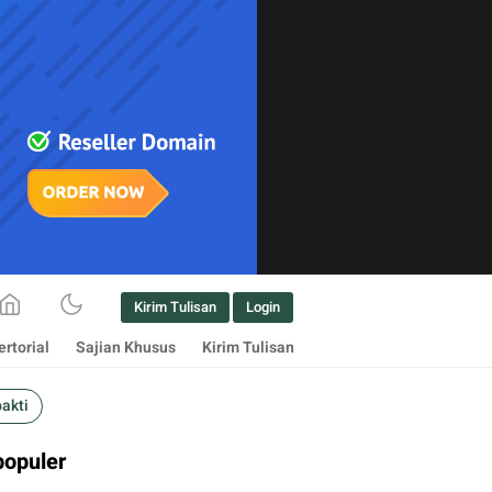
Kirim Tulisan
Login
rtorial
Sajian Khusus
Kirim Tulisan
bakti
populer