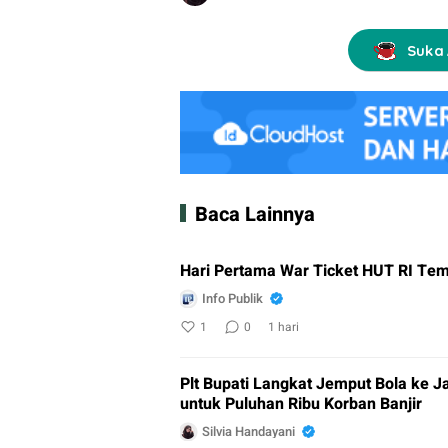
Suka 
Baca Lainnya
Hari Pertama War Ticket HUT RI Tem
Info Publik
1
0
1 hari
Plt Bupati Langkat Jemput Bola ke J
untuk Puluhan Ribu Korban Banjir
Silvia Handayani