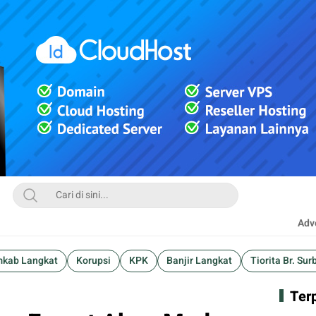
Adve
kab Langkat
Korupsi
KPK
Banjir Langkat
Tiorita Br. Sur
Ter