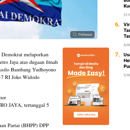
Bo
Ku
31/
6.
Vi
Ta
Perbesar
Ta
So
4/0
7.
i Demokrat melaporkan
Usa
He
tro Jaya atas dugaan fitnah
Pu
Susilo Bambang Yudhoyono
5/0
e-7 RI Joko Widodo
mor
O JAYA, tertanggal 5
an Partai (BHPP) DPP