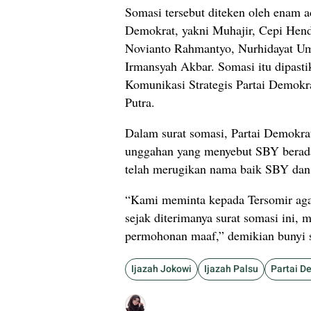
Somasi tersebut diteken oleh enam a
Demokrat, yakni Muhajir, Cepi Hen
Novianto Rahmantyo, Nurhidayat Um
Irmansyah Akbar. Somasi itu dipast
Komunikasi Strategis Partai Demok
Putra.
Dalam surat somasi, Partai Demokra
unggahan yang menyebut SBY berada 
telah merugikan nama baik SBY dan
“Kami meminta kepada Tersomir ag
sejak diterimanya surat somasi ini, 
permohonan maaf,” demikian bunyi su
Ijazah Jokowi
Ijazah Palsu
Partai D