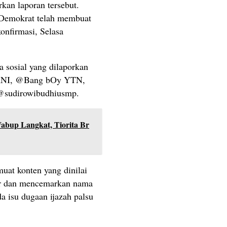
kan laporan tersebut.
Demokrat telah membuat
konfirmasi, Selasa
 sosial yang dilaporkan
ANI, @Bang bOy YTN,
 @sudirowibudhiusmp.
abup Langkat, Tiorita Br
uat konten yang dinilai
ar dan mencemarkan nama
 isu dugaan ijazah palsu