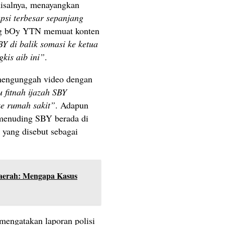
alnya, menayangkan
psi terbesar sepanjang
g bOy YTN memuat konten
Y di balik somasi ke ketua
kis aib ini”
.
mengunggah video dengan
 fitnah ijazah SBY
ke rumah sakit”
. Adapun
menuding SBY berada di
k yang disebut sebagai
Daerah: Mengapa Kasus
 mengatakan laporan polisi