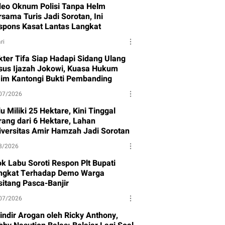
deo Oknum Polisi Tanpa Helm
sama Turis Jadi Sorotan, Ini
spons Kasat Lantas Langkat
ri
kter Tifa Siap Hadapi Sidang Ulang
sus Ijazah Jokowi, Kuasa Hukum
aim Kantongi Bukti Pembanding
07/2026
u Miliki 25 Hektare, Kini Tinggal
rang dari 6 Hektare, Lahan
iversitas Amir Hamzah Jadi Sorotan
8/2026
ok Labu Soroti Respon Plt Bupati
ngkat Terhadap Demo Warga
sitang Pasca-Banjir
07/2026
sindir Arogan oleh Ricky Anthony,