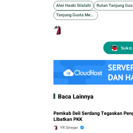
Alwi Hasbi Silalahi
Rut
Tanjung Gusta Medan
Suka 
Baca Lainnya
Pemkab Deli Serdang Tegaskan Peng
Libatkan PKK
YR Siregar