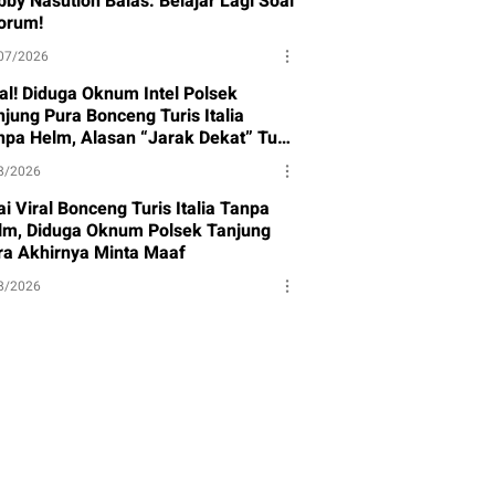
bby Nasution Balas: Belajar Lagi Soal
orum!
07/2026
ral! Diduga Oknum Intel Polsek
njung Pura Bonceng Turis Italia
npa Helm, Alasan “Jarak Dekat” Tuai
rotan
8/2026
i Viral Bonceng Turis Italia Tanpa
lm, Diduga Oknum Polsek Tanjung
ra Akhirnya Minta Maaf
8/2026