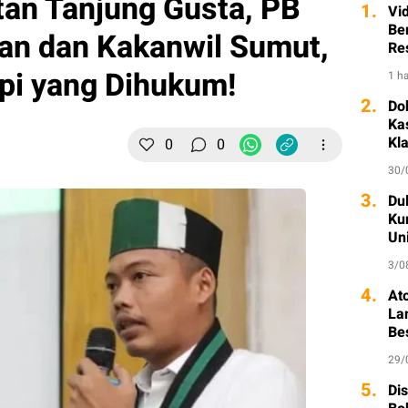
tan Tanjung Gusta, PB
1.
Vi
Ber
an dan Kakanwil Sumut,
Re
pi yang Dihukum!
1 ha
2.
Do
Ka
Kl
0
0
30/
3.
Dul
Ku
Un
3/0
4.
At
La
Be
29/
5.
Di