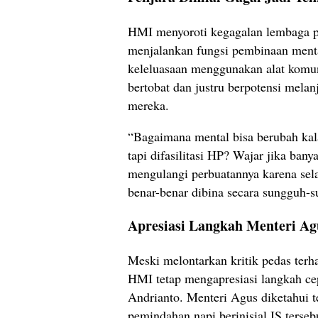
HMI menyoroti kegagalan lembaga 
menjalankan fungsi pembinaan menta
keleluasaan menggunakan alat komun
bertobat dan justru berpotensi melan
mereka.
“Bagaimana mental bisa berubah kal
tapi difasilitasi HP? Wajar jika bany
mengulangi perbuatannya karena se
benar-benar dibina secara sungguh-su
Apresiasi Langkah Menteri Ag
Meski melontarkan kritik pedas terh
HMI tetap mengapresiasi langkah ce
Andrianto. Menteri Agus diketahui 
pemindahan napi berinisial IS terse