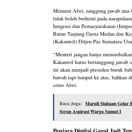
Menurut Alwi, tanggung jawab atas 
tidak boleh berhenti pada narapidan
Imigrasi dan Pemasyarakatan (Imipa
Rutan Tanjung Gusta Medan dan Ke
(Kakanwil) Ditjen Pas Sumatera Uta
“Menteri jangan hanya menumbalkan
Kakanwil harus bertanggung jawab sec
ini akan menjadi preseden buruk ba
bawah tapi tumpul ke atas, bahkan d
cetus Alwi.
Baca Juga:
Maruli Siahaan Gelar 
Serap Aspirasi Warga Sumut I
Penjara Dinilai Gagal Jadi T