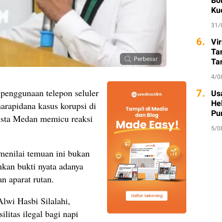
Bo
Ku
31/
6.
Vi
Ta
Perbesar
Ta
So
4/0
7.
penggunaan telepon seluler
Usa
He
narapidana kasus korupsi di
Pu
sta Medan memicu reaksi
5/0
enilai temuan ini bukan
nkan bukti nyata adanya
n aparat rutan.
lwi Hasbi Silalahi,
litas ilegal bagi napi