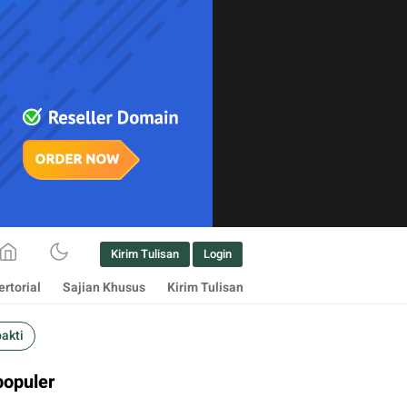
Kirim Tulisan
Login
rtorial
Sajian Khusus
Kirim Tulisan
bakti
populer