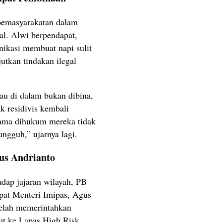
pemasyarakatan dalam
l. Alwi berpendapat,
ikasi membuat napi sulit
jutkan tindakan ilegal
au di dalam bukan dibina,
ak residivis kembali
lama dihukum mereka tidak
ngguh,” ujarnya lagi.
us Andrianto
adap jajaran wilayah, PB
pat Menteri Imipas, Agus
telah memerintahkan
but ke Lapas High Risk