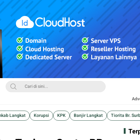
Adve
kab Langkat
Korupsi
KPK
Banjir Langkat
Tiorita Br. Sur
Ter