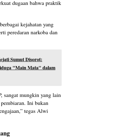
erkuat dugaan bahwa praktik
i berbagai kejahatan yang
perti peredaran narkoba dan
jati Sumut Disorot:
Diduga "Main Mata" dalam
P, sangat mungkin yang lain
a pembiaran. Ini bukan
sengajaan,” tegas Alwi
nang