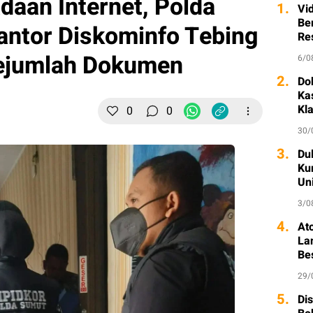
aan Internet, Polda
1.
Vi
Ber
antor Diskominfo Tebing
Re
Sejumlah Dokumen
6/0
2.
Do
Ka
Kl
0
0
30/
3.
Dul
Ku
Un
3/0
4.
At
La
Be
29/
5.
Di