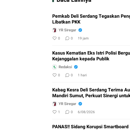
Pemkab Deli Serdang Tegaskan Peng
Libatkan PKK
YR Siregar
0
0
19 jam
Kasus Kematian Eks Istri Polisi Ber
Kejanggalan kepada Publik
Redaksi
0
0
1 hari
Kabag Kesra Deli Serdang Terima Au
Mandiri Sumut, Perkuat Sinergi unt
YR Siregar
1
0
6/08/2026
PANAS!! Sidang Korupsi Smartboard 