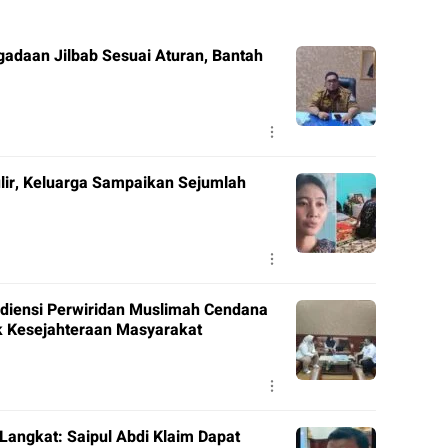
adaan Jilbab Sesuai Aturan, Bantah
gulir, Keluarga Sampaikan Sejumlah
diensi Perwiridan Muslimah Cendana
uk Kesejahteraan Masyarakat
Langkat: Saipul Abdi Klaim Dapat