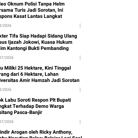
deo Oknum Polisi Tanpa Helm
sama Turis Jadi Sorotan, Ini
spons Kasat Lantas Langkat
8/2026
kter Tifa Siap Hadapi Sidang Ulang
sus Ijazah Jokowi, Kuasa Hukum
aim Kantongi Bukti Pembanding
07/2026
u Miliki 25 Hektare, Kini Tinggal
rang dari 6 Hektare, Lahan
iversitas Amir Hamzah Jadi Sorotan
8/2026
ok Labu Soroti Respon Plt Bupati
ngkat Terhadap Demo Warga
sitang Pasca-Banjir
07/2026
sindir Arogan oleh Ricky Anthony,