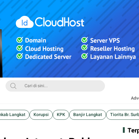
Adve
kab Langkat
Korupsi
KPK
Banjir Langkat
Tiorita Br. Sur
Ter