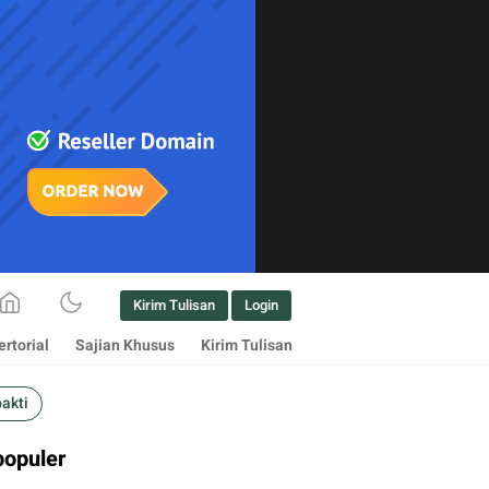
Kirim Tulisan
Login
rtorial
Sajian Khusus
Kirim Tulisan
bakti
populer