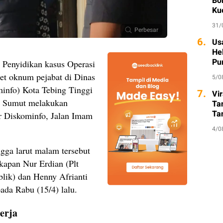
Bo
Ku
31/
Perbesar
6.
Usa
He
Pu
 Penyidikan kasus Operasi
t oknum pejabat di Dinas
5/0
info) Kota Tebing Tinggi
7.
Vi
da Sumut melakukan
Ta
Ta
r Diskominfo, Jalan Imam
So
4/0
gga larut malam tersebut
kapan Nur Erdian (Plt
lik) dan Henny Afrianti
ada Rabu (15/4) lalu.
erja