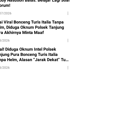
bby Nasution Balas: Belajar Lagi Soal
orum!
07/2026
i Viral Bonceng Turis Italia Tanpa
lm, Diduga Oknum Polsek Tanjung
ra Akhirnya Minta Maaf
8/2026
ral! Diduga Oknum Intel Polsek
njung Pura Bonceng Turis Italia
npa Helm, Alasan “Jarak Dekat” Tuai
rotan
8/2026