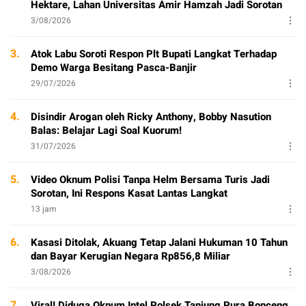
Hektare, Lahan Universitas Amir Hamzah Jadi Sorotan
3/08/2026
3.
Atok Labu Soroti Respon Plt Bupati Langkat Terhadap
Demo Warga Besitang Pasca-Banjir
29/07/2026
4.
Disindir Arogan oleh Ricky Anthony, Bobby Nasution
Balas: Belajar Lagi Soal Kuorum!
31/07/2026
5.
Video Oknum Polisi Tanpa Helm Bersama Turis Jadi
Sorotan, Ini Respons Kasat Lantas Langkat
13 jam
6.
Kasasi Ditolak, Akuang Tetap Jalani Hukuman 10 Tahun
dan Bayar Kerugian Negara Rp856,8 Miliar
3/08/2026
7.
Viral! Diduga Oknum Intel Polsek Tanjung Pura Bonceng