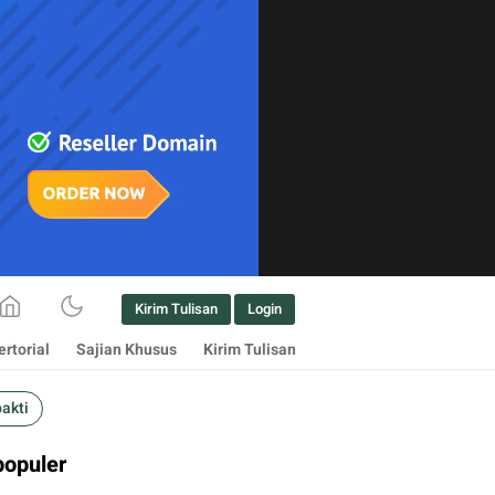
Kirim Tulisan
Login
rtorial
Sajian Khusus
Kirim Tulisan
bakti
populer