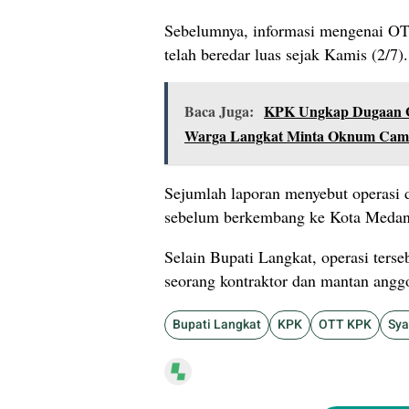
Sebelumnya, informasi mengenai O
telah beredar luas sejak Kamis (2/7).
Baca Juga:
KPK Ungkap Dugaan Gra
Warga Langkat Minta Oknum Cama
Sejumlah laporan menyebut operasi d
sebelum berkembang ke Kota Medan
Selain Bupati Langkat, operasi terse
seorang kontraktor dan mantan ang
Bupati Langkat
KPK
OTT KPK
Sya