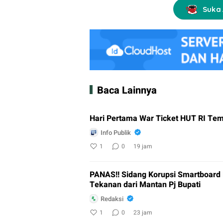
Suka 
Baca Lainnya
Hari Pertama War Ticket HUT RI Tem
Info Publik
1
0
19 jam
PANAS!! Sidang Korupsi Smartboard 
Tekanan dari Mantan Pj Bupati
Redaksi
1
0
23 jam