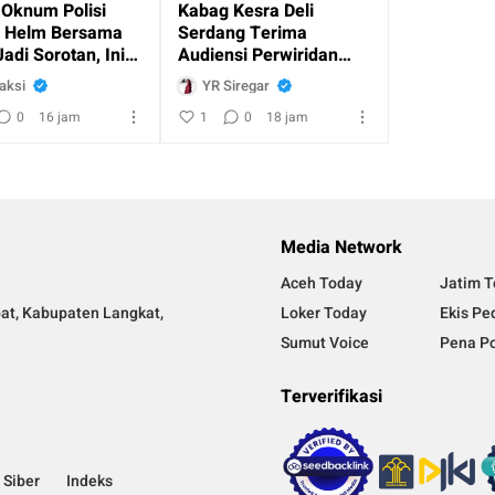
 Oknum Polisi
Kabag Kesra Deli
 Helm Bersama
Serdang Terima
Jadi Sorotan, Ini
Audiensi Perwiridan
ns Kasat Lantas
Muslimah Cendana
aksi
YR Siregar
at
Mandiri Sumut, Perkuat
0
16 jam
1
0
18 jam
Sinergi untuk
Kesejahteraan
Masyarakat
Media Network
Aceh Today
Jatim 
bat, Kabupaten Langkat,
Loker Today
Ekis Pe
Sumut Voice
Pena P
Terverifikasi
Siber
Indeks