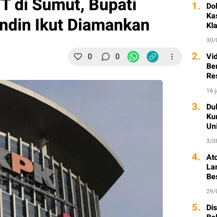
 di Sumut, Bupati
1.
Do
Ka
ndin Ikut Diamankan
Kl
30/
2.
0
0
Vi
Ber
Re
16 
3.
Dul
Ku
Un
3/0
4.
At
La
Be
29/
5.
Di