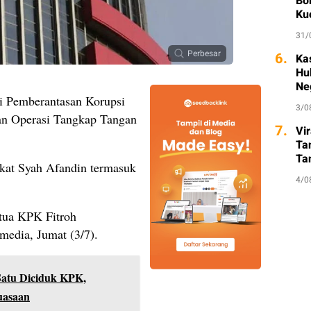
Bo
Ku
31/
Perbesar
6.
Ka
Hu
Ne
 Pemberantasan Korupsi
3/0
n Operasi Tangkap Tangan
7.
Vi
Ta
Ta
gkat Syah Afandin termasuk
So
4/0
tua KPK Fitroh
media, Jumat (3/7).
 Satu Diciduk KPK,
uasaan