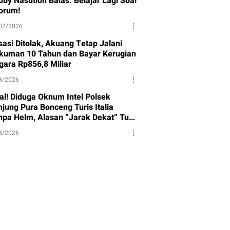
bby Nasution Balas: Belajar Lagi Soal
orum!
07/2026
sasi Ditolak, Akuang Tetap Jalani
kuman 10 Tahun dan Bayar Kerugian
gara Rp856,8 Miliar
8/2026
ral! Diduga Oknum Intel Polsek
njung Pura Bonceng Turis Italia
npa Helm, Alasan “Jarak Dekat” Tuai
rotan
8/2026