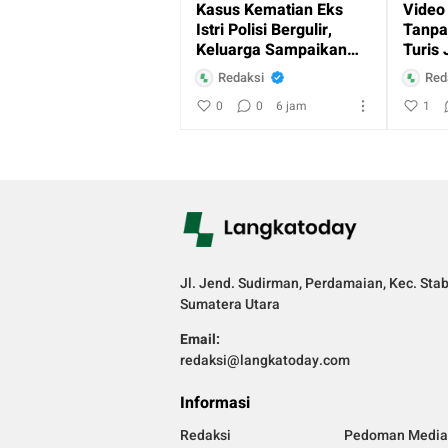
Kasus Kematian Eks
Video
Istri Polisi Bergulir,
Tanpa
Keluarga Sampaikan
Turis 
Sejumlah Kejanggalan
Respo
Redaksi
Red
kepada Publik
Langk
0
0
6 jam
1
Jl. Jend. Sudirman, Perdamaian, Kec. Sta
Sumatera Utara
Email:
redaksi@langkatoday.com
Informasi
Redaksi
Pedoman Media 