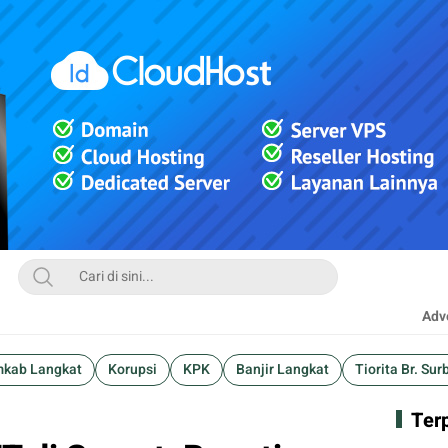
Adve
kab Langkat
Korupsi
KPK
Banjir Langkat
Tiorita Br. Sur
Ter