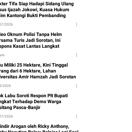
kter Tifa Siap Hadapi Sidang Ulang
sus Ijazah Jokowi, Kuasa Hukum
aim Kantongi Bukti Pembanding
07/2026
deo Oknum Polisi Tanpa Helm
sama Turis Jadi Sorotan, Ini
spons Kasat Lantas Langkat
jam
u Miliki 25 Hektare, Kini Tinggal
rang dari 6 Hektare, Lahan
iversitas Amir Hamzah Jadi Sorotan
8/2026
ok Labu Soroti Respon Plt Bupati
ngkat Terhadap Demo Warga
sitang Pasca-Banjir
07/2026
sindir Arogan oleh Ricky Anthony,