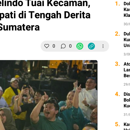
lindo Tuai Kecaman,
1.
Do
Ka
pati di Tengah Derita
Kl
Sumatera
30/
2.
Dul
Ku
Un
0
0
3/0
3.
At
La
Be
29/
4.
Di
Bo
Ku
31/
5.
Ka