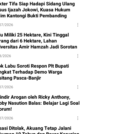
kter Tifa Siap Hadapi Sidang Ulang
sus Ijazah Jokowi, Kuasa Hukum
aim Kantongi Bukti Pembanding
07/2026
u Miliki 25 Hektare, Kini Tinggal
rang dari 6 Hektare, Lahan
iversitas Amir Hamzah Jadi Sorotan
8/2026
ok Labu Soroti Respon Plt Bupati
ngkat Terhadap Demo Warga
sitang Pasca-Banjir
07/2026
sindir Arogan oleh Ricky Anthony,
bby Nasution Balas: Belajar Lagi Soal
orum!
07/2026
sasi Ditolak, Akuang Tetap Jalani