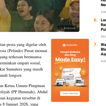
Hu
Ne
3/0
6.
La
Ra
Perbesar
Put
29/
7.
an pesta yang digelar oleh
Wa
Bl
esia (Pelindo) Pusat menuai
As
yang terkesan bernuansa
4/0
cerminkan empati sosial,
akat Sumatera yang masih
anah longsor.
aikan Ketua Umum Pimpinan
liyah (PP Himmah), Abdul
an kegiatan tersebut di
a 8 Januari 2026, yang