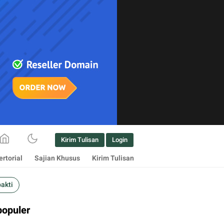
Kirim Tulisan
Login
rtorial
Sajian Khusus
Kirim Tulisan
bakti
populer