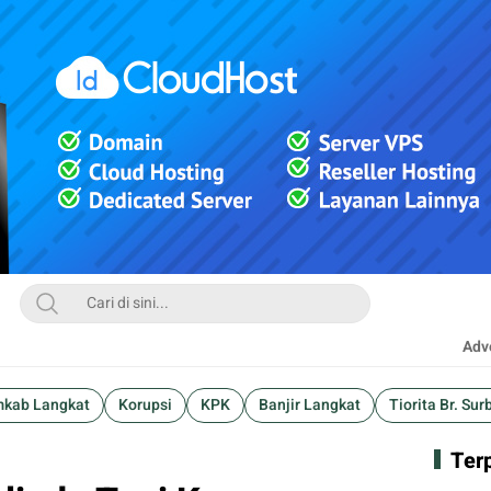
Adve
kab Langkat
Korupsi
KPK
Banjir Langkat
Tiorita Br. Sur
Ter