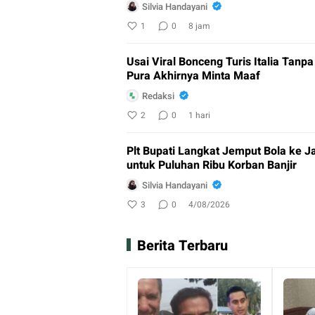
Silvia Handayani
1
0
8 jam
Usai Viral Bonceng Turis Italia Tan
Pura Akhirnya Minta Maaf
Redaksi
2
0
1 hari
Plt Bupati Langkat Jemput Bola ke J
untuk Puluhan Ribu Korban Banjir
Silvia Handayani
3
0
4/08/2026
Berita Terbaru