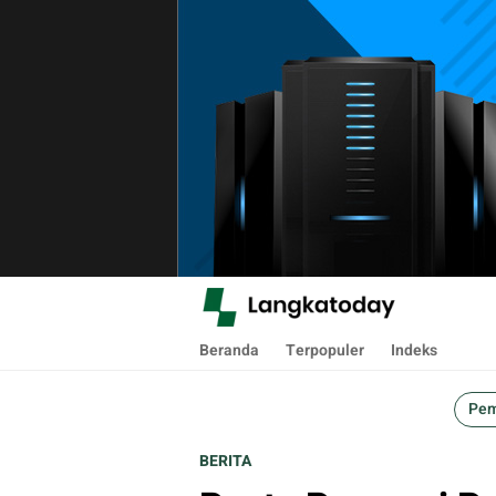
Langkatoday.com
Suara Lokal, Informasi Global
Beranda
Terpopuler
Indeks
Pem
BERITA