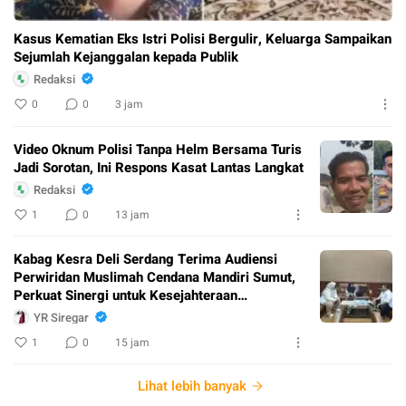
Kasus Kematian Eks Istri Polisi Bergulir, Keluarga Sampaikan
Sejumlah Kejanggalan kepada Publik
Redaksi
0
0
3 jam
Video Oknum Polisi Tanpa Helm Bersama Turis
Jadi Sorotan, Ini Respons Kasat Lantas Langkat
Redaksi
1
0
13 jam
Kabag Kesra Deli Serdang Terima Audiensi
Perwiridan Muslimah Cendana Mandiri Sumut,
Perkuat Sinergi untuk Kesejahteraan
Masyarakat
YR Siregar
1
0
15 jam
Lihat lebih banyak