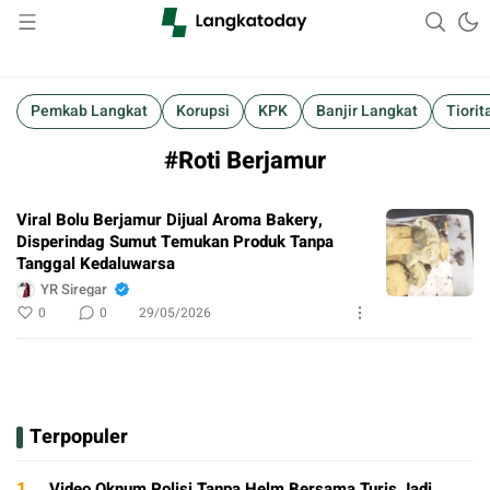
Suara Lokal, Informasi Global
Langkatoday.com
Pemkab Langkat
Korupsi
KPK
Banjir Langkat
Tiorit
#Roti Berjamur
Viral Bolu Berjamur Dijual Aroma Bakery,
Disperindag Sumut Temukan Produk Tanpa
Tanggal Kedaluwarsa
YR Siregar
0
0
29/05/2026
Terpopuler
1.
Video Oknum Polisi Tanpa Helm Bersama Turis Jadi