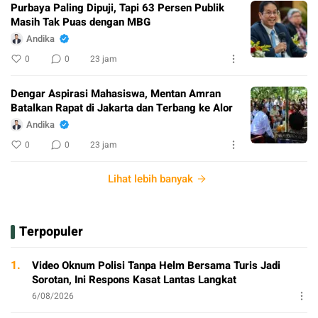
Purbaya Paling Dipuji, Tapi 63 Persen Publik
Masih Tak Puas dengan MBG
Andika
0
0
23 jam
Dengar Aspirasi Mahasiswa, Mentan Amran
Batalkan Rapat di Jakarta dan Terbang ke Alor
Andika
0
0
23 jam
Lihat lebih banyak
Terpopuler
1.
Video Oknum Polisi Tanpa Helm Bersama Turis Jadi
Sorotan, Ini Respons Kasat Lantas Langkat
6/08/2026