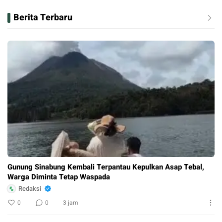
Berita Terbaru
Gunung Sinabung Kembali Terpantau Kepulkan Asap Tebal,
Warga Diminta Tetap Waspada
Redaksi
0
0
3 jam