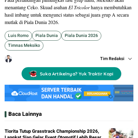
menantang Ceko. Skuad asuhan
El Tricolor
hanya membutuhkan
hasil imbang untuk mengunci status sebagai juara grup A secara
mutlak di Piala Dunia 2026.
Luis Romo
Piala Dunia
Piala Dunia 2026
Timnas Meksiko
Tim Redaksi
Suka Artikelnya? Yuk Traktir Kopi
Baca Lainnya
Tiorita Tutup Grasstrack Championship 2026,
Langkat Siap Gelar Event Otomotif Lebih Besar