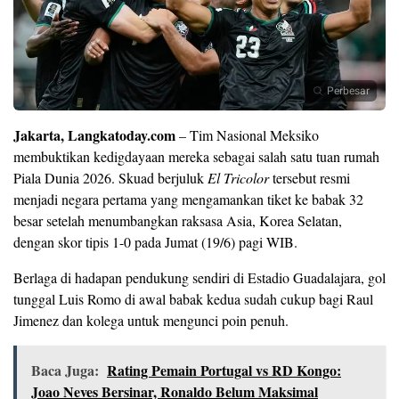
Perbesar
Jakarta, Langkatoday.com
– Tim Nasional Meksiko
membuktikan kedigdayaan mereka sebagai salah satu tuan rumah
Piala Dunia 2026. Skuad berjuluk
El Tricolor
tersebut resmi
menjadi negara pertama yang mengamankan tiket ke babak 32
besar setelah menumbangkan raksasa Asia, Korea Selatan,
dengan skor tipis 1-0 pada Jumat (19/6) pagi WIB.
Berlaga di hadapan pendukung sendiri di Estadio Guadalajara, gol
tunggal Luis Romo di awal babak kedua sudah cukup bagi Raul
Jimenez dan kolega untuk mengunci poin penuh.
Baca Juga:
Rating Pemain Portugal vs RD Kongo:
Joao Neves Bersinar, Ronaldo Belum Maksimal