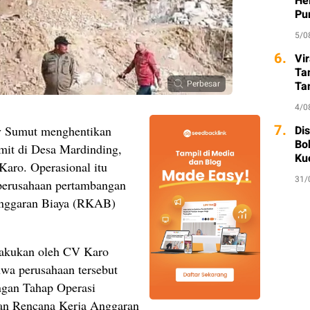
He
Pu
5/0
6.
Vi
Ta
Perbesar
Ta
So
4/0
7.
Di
 Sumut menghentikan
Bo
mit di Desa Mardinding,
Ku
aro. Operasional itu
31/
perusahaan pertambangan
nggaran Biaya (RKAB)
lakukan oleh CV Karo
hwa perusahaan tersebut
ngan Tahap Operasi
n Rencana Kerja Anggaran