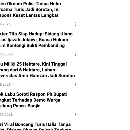
deo Oknum Polisi Tanpa Helm
sama Turis Jadi Sorotan, Ini
spons Kasat Lantas Langkat
8/2026
kter Tifa Siap Hadapi Sidang Ulang
sus Ijazah Jokowi, Kuasa Hukum
aim Kantongi Bukti Pembanding
07/2026
u Miliki 25 Hektare, Kini Tinggal
rang dari 6 Hektare, Lahan
iversitas Amir Hamzah Jadi Sorotan
8/2026
ok Labu Soroti Respon Plt Bupati
ngkat Terhadap Demo Warga
sitang Pasca-Banjir
07/2026
i Viral Bonceng Turis Italia Tanpa