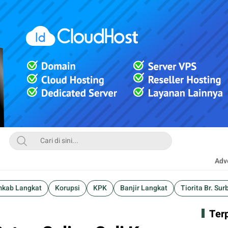
Adve
kab Langkat
Korupsi
KPK
Banjir Langkat
Tiorita Br. Sur
Ter