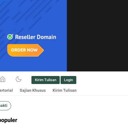
Kirim Tulisan
Login
rtorial
Sajian Khusus
Kirim Tulisan
bakti
populer