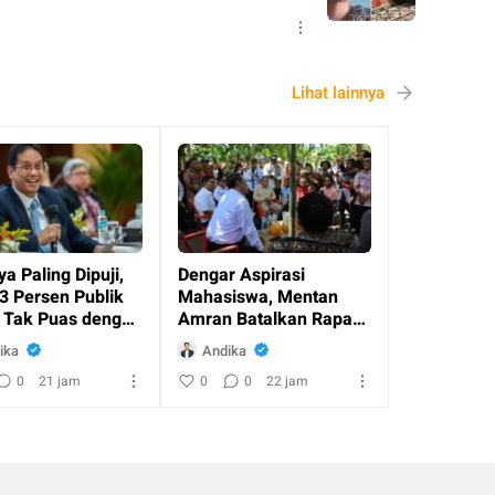
Lihat lainnya
a Paling Dipuji,
Dengar Aspirasi
3 Persen Publik
Mahasiswa, Mentan
 Tak Puas dengan
Amran Batalkan Rapat
di Jakarta dan Terbang
ika
Andika
ke Alor
0
21 jam
0
0
22 jam