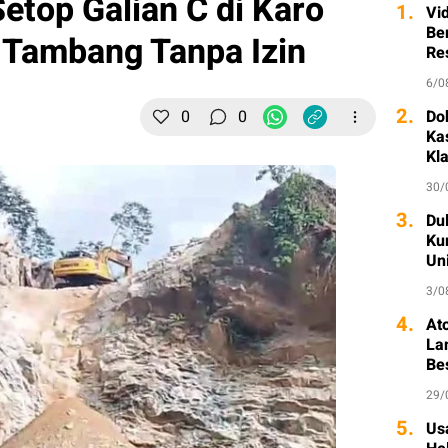
top Galian C di Karo
1.
Vi
Ber
l Tambang Tanpa Izin
Re
6/0
2.
0
0
Do
Ka
Kl
30/
3.
Dul
Ku
Un
3/0
4.
At
La
Be
29/
5.
Usa