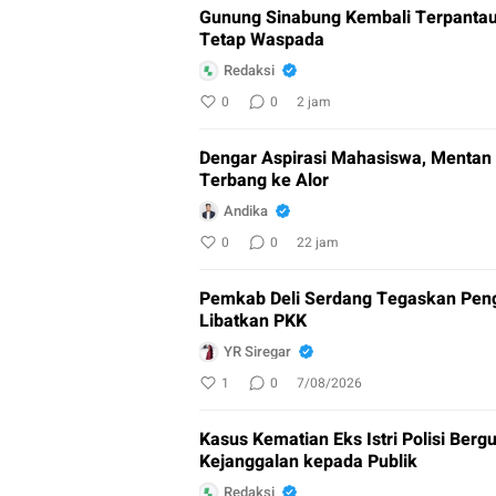
Gunung Sinabung Kembali Terpantau
Tetap Waspada
Redaksi
0
0
2 jam
Dengar Aspirasi Mahasiswa, Mentan 
Terbang ke Alor
Andika
0
0
22 jam
Pemkab Deli Serdang Tegaskan Peng
Libatkan PKK
YR Siregar
1
0
7/08/2026
Kasus Kematian Eks Istri Polisi Ber
Kejanggalan kepada Publik
Redaksi