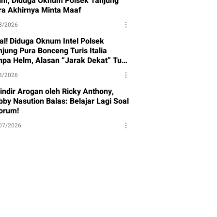
lm, Diduga Oknum Polsek Tanjung
ra Akhirnya Minta Maaf
8/2026
ral! Diduga Oknum Intel Polsek
njung Pura Bonceng Turis Italia
npa Helm, Alasan “Jarak Dekat” Tuai
rotan
8/2026
sindir Arogan oleh Ricky Anthony,
bby Nasution Balas: Belajar Lagi Soal
orum!
07/2026