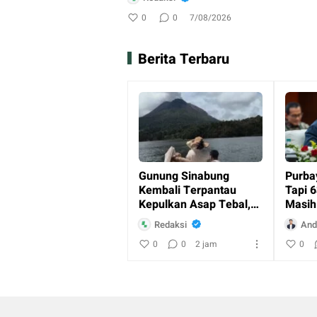
0
0
7/08/2026
Berita Terbaru
Gunung Sinabung
Purbay
Kembali Terpantau
Tapi 6
Kepulkan Asap Tebal,
Masih
Warga Diminta Tetap
MBG
Redaksi
And
Waspada
0
0
2 jam
0