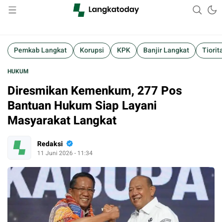
Suara Lokal, Informasi Global
Langkatoday.com
Pemkab Langkat
Korupsi
KPK
Banjir Langkat
Tiorit
HUKUM
Diresmikan Kemenkum, 277 Pos
Bantuan Hukum Siap Layani
Masyarakat Langkat
Redaksi
11 Juni 2026 - 11:34