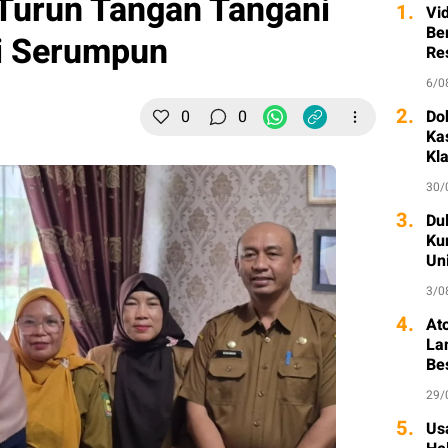
Turun Tangan Tangani
1.
Vi
Ber
ai Serumpun
Re
6/0
2.
0
0
Do
Ka
Kl
30/
3.
Dul
Ku
Un
3/0
4.
At
La
Be
29/
5.
Usa