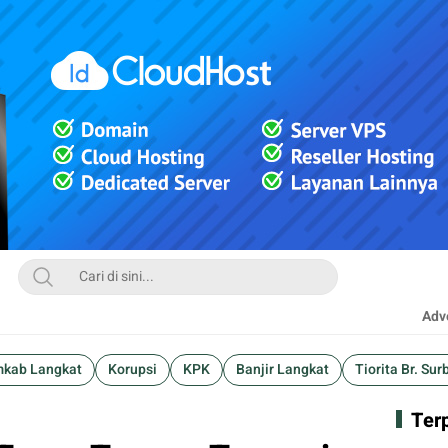
Adve
kab Langkat
Korupsi
KPK
Banjir Langkat
Tiorita Br. Sur
Ter