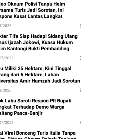
deo Oknum Polisi Tanpa Helm
sama Turis Jadi Sorotan, Ini
spons Kasat Lantas Langkat
8/2026
kter Tifa Siap Hadapi Sidang Ulang
sus Ijazah Jokowi, Kuasa Hukum
aim Kantongi Bukti Pembanding
07/2026
u Miliki 25 Hektare, Kini Tinggal
rang dari 6 Hektare, Lahan
iversitas Amir Hamzah Jadi Sorotan
8/2026
ok Labu Soroti Respon Plt Bupati
ngkat Terhadap Demo Warga
sitang Pasca-Banjir
07/2026
i Viral Bonceng Turis Italia Tanpa