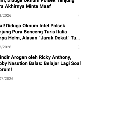
lm, Diduga Oknum Polsek Tanjung
ra Akhirnya Minta Maaf
8/2026
ral! Diduga Oknum Intel Polsek
njung Pura Bonceng Turis Italia
npa Helm, Alasan “Jarak Dekat” Tuai
rotan
8/2026
sindir Arogan oleh Ricky Anthony,
bby Nasution Balas: Belajar Lagi Soal
orum!
07/2026