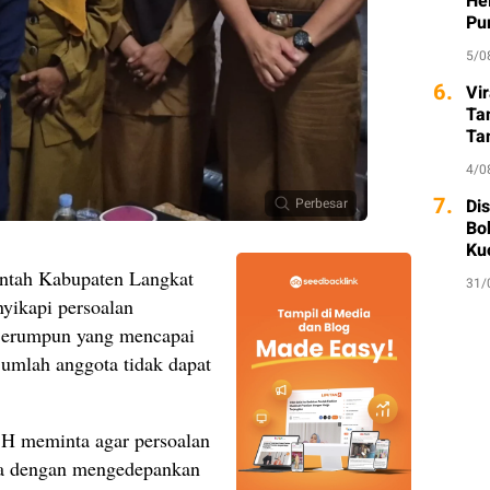
He
Pu
5/0
6.
Vi
Ta
Ta
So
4/0
7.
Di
Perbesar
Bo
Ku
ntah Kabupaten Langkat
31/
yikapi persoalan
Serumpun yang mencapai
umlah anggota tidak dapat
.H meminta agar persoalan
ana dengan mengedepankan