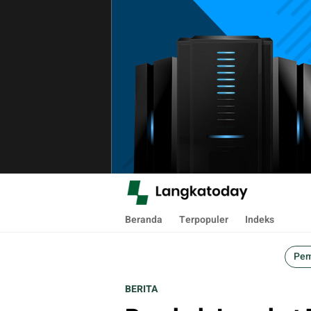
Langkatoday.com
Suara Lokal, Informasi Global
Beranda
Terpopuler
Indeks
Pem
BERITA