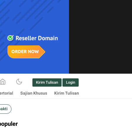
Kirim Tulisan
Login
rtorial
Sajian Khusus
Kirim Tulisan
bakti
populer