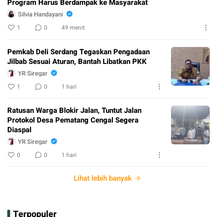
Program Harus Berdampak ke Masyarakat
Silvia Handayani
1
0
49 menit
Pemkab Deli Serdang Tegaskan Pengadaan
Jilbab Sesuai Aturan, Bantah Libatkan PKK
YR Siregar
1
0
1 hari
Ratusan Warga Blokir Jalan, Tuntut Jalan
Protokol Desa Pematang Cengal Segera
Diaspal
YR Siregar
0
0
1 hari
Lihat lebih banyak
Terpopuler