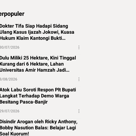
erpopuler
Dokter Tifa Siap Hadapi Sidang
Ulang Kasus Ijazah Jokowi, Kuasa
Hukum Klaim Kantongi Bukti
Pembanding
30/07/2026
Dulu Miliki 25 Hektare, Kini Tinggal
Kurang dari 6 Hektare, Lahan
Universitas Amir Hamzah Jadi
Sorotan
3/08/2026
Atok Labu Soroti Respon Plt Bupati
Langkat Terhadap Demo Warga
Besitang Pasca-Banjir
29/07/2026
Disindir Arogan oleh Ricky Anthony,
Bobby Nasution Balas: Belajar Lagi
Soal Kuorum!