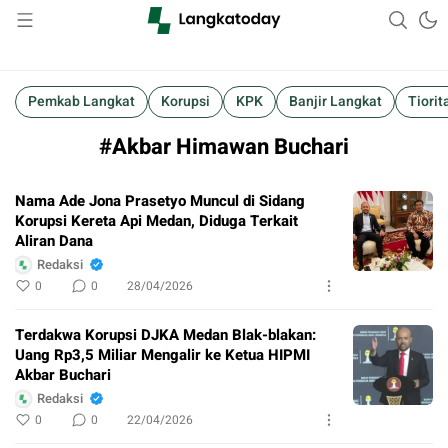
Suara Lokal, Informasi Global
Langkatoday.com
Pemkab Langkat
Korupsi
KPK
Banjir Langkat
Tiorit
#Akbar Himawan Buchari
Nama Ade Jona Prasetyo Muncul di Sidang
Korupsi Kereta Api Medan, Diduga Terkait
Aliran Dana
Redaksi
0
0
28/04/2026
Terdakwa Korupsi DJKA Medan Blak-blakan:
Uang Rp3,5 Miliar Mengalir ke Ketua HIPMI
Akbar Buchari
Redaksi
0
0
22/04/2026