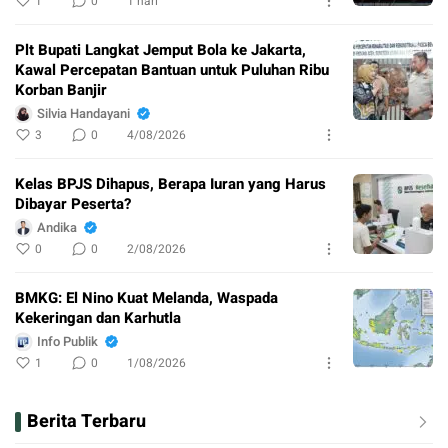
1
0
1 hari
Plt Bupati Langkat Jemput Bola ke Jakarta,
Kawal Percepatan Bantuan untuk Puluhan Ribu
Korban Banjir
Silvia Handayani
3
0
4/08/2026
Kelas BPJS Dihapus, Berapa Iuran yang Harus
Dibayar Peserta?
Andika
0
0
2/08/2026
BMKG: El Nino Kuat Melanda, Waspada
Kekeringan dan Karhutla
Info Publik
1
0
1/08/2026
Berita Terbaru