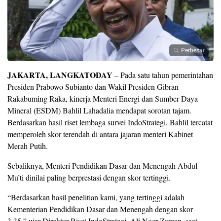
Perbesar
JAKARTA, LANGKATODAY
– Pada satu tahun pemerintahan
Presiden Prabowo Subianto dan Wakil Presiden Gibran
Rakabuming Raka, kinerja Menteri Energi dan Sumber Daya
Mineral (ESDM) Bahlil Lahadalia mendapat sorotan tajam.
Berdasarkan hasil riset lembaga survei
IndoStrategi
, Bahlil tercatat
memperoleh
skor terendah
di antara jajaran menteri Kabinet
Merah Putih.
Sebaliknya, Menteri Pendidikan Dasar dan Menengah Abdul
Mu’ti dinilai paling berprestasi dengan skor tertinggi.
“Berdasarkan hasil penelitian kami, yang tertinggi adalah
Kementerian Pendidikan Dasar dan Menengah dengan skor
3,35,” ujar Direktur Riset IndoStrategi, Ali Noer Zaman, saat