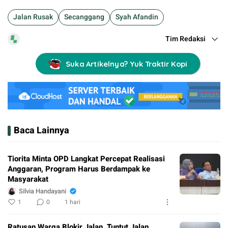
Jalan Rusak
Secanggang
Syah Afandin
Tim Redaksi
Suka Artikelnya? Yuk Traktir Kopi
Baca Lainnya
Tiorita Minta OPD Langkat Percepat Realisasi
Anggaran, Program Harus Berdampak ke
Masyarakat
Silvia Handayani
1
0
1 hari
Ratusan Warga Blokir Jalan, Tuntut Jalan