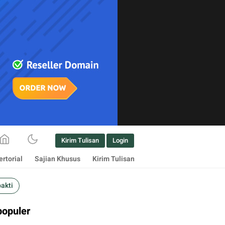
Kirim Tulisan
Login
rtorial
Sajian Khusus
Kirim Tulisan
bakti
populer