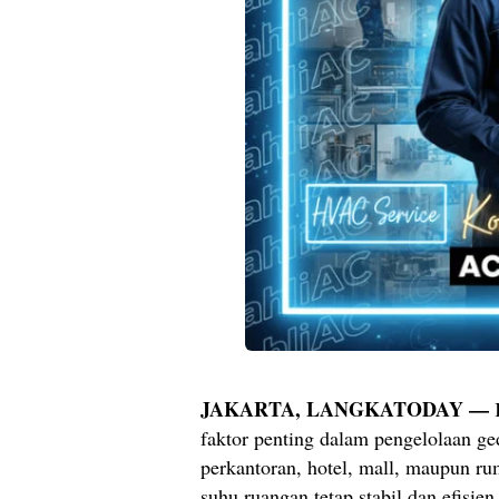
JAKARTA, LANGKATODAY —
K
faktor penting dalam pengelolaan g
perkantoran, hotel, mall, maupun r
suhu ruangan tetap stabil dan efisi