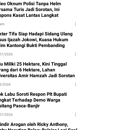
deo Oknum Polisi Tanpa Helm
sama Turis Jadi Sorotan, Ini
spons Kasat Lantas Langkat
jam
kter Tifa Siap Hadapi Sidang Ulang
sus Ijazah Jokowi, Kuasa Hukum
aim Kantongi Bukti Pembanding
07/2026
u Miliki 25 Hektare, Kini Tinggal
rang dari 6 Hektare, Lahan
iversitas Amir Hamzah Jadi Sorotan
8/2026
ok Labu Soroti Respon Plt Bupati
ngkat Terhadap Demo Warga
sitang Pasca-Banjir
07/2026
sindir Arogan oleh Ricky Anthony,