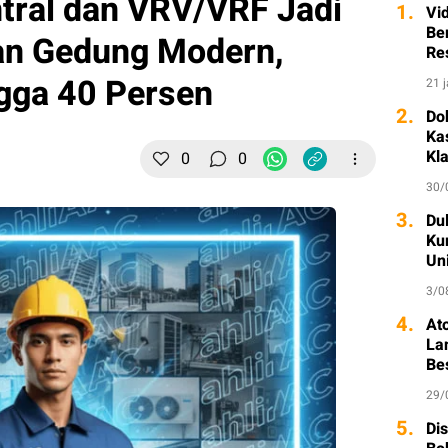
tral dan VRV/VRF Jadi
1.
Vi
Ber
n Gedung Modern,
Re
gga 40 Persen
21 
2.
Do
Ka
Kl
0
0
30/
3.
Dul
Ku
Un
3/0
4.
At
La
Be
29/
5.
Di