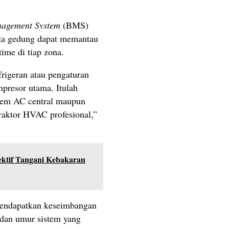
nagement System
(BMS)
ola gedung dapat memantau
time di tiap zona.
frigeran atau pengaturan
mpresor utama. Itulah
stem AC central maupun
raktor HVAC profesional,”
ektif Tangani Kebakaran
mendapatkan keseimbangan
, dan umur sistem yang