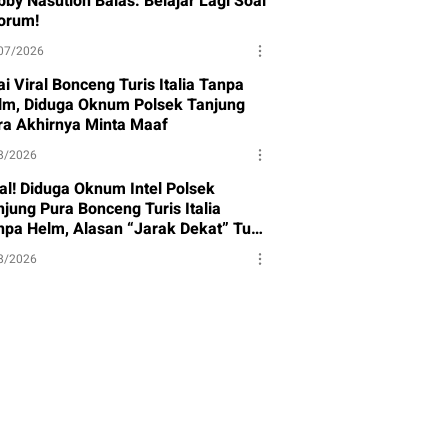
bby Nasution Balas: Belajar Lagi Soal
orum!
07/2026
i Viral Bonceng Turis Italia Tanpa
lm, Diduga Oknum Polsek Tanjung
ra Akhirnya Minta Maaf
8/2026
ral! Diduga Oknum Intel Polsek
njung Pura Bonceng Turis Italia
npa Helm, Alasan “Jarak Dekat” Tuai
rotan
8/2026