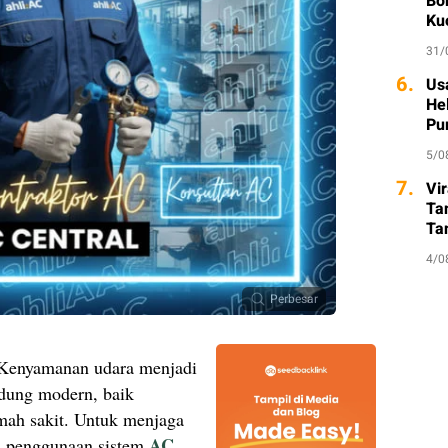
Bo
Ku
31/
6.
Usa
He
Pu
5/0
7.
Vi
Ta
Ta
So
4/0
Perbesar
enyamanan udara menjadi
edung modern, baik
umah sakit. Untuk menjaga
AC
en, penggunaan sistem