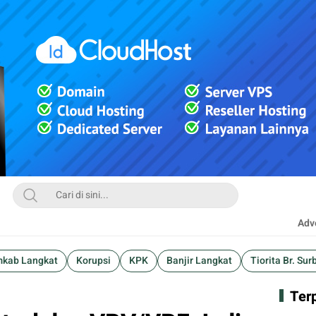
Adve
kab Langkat
Korupsi
KPK
Banjir Langkat
Tiorita Br. Sur
Ter