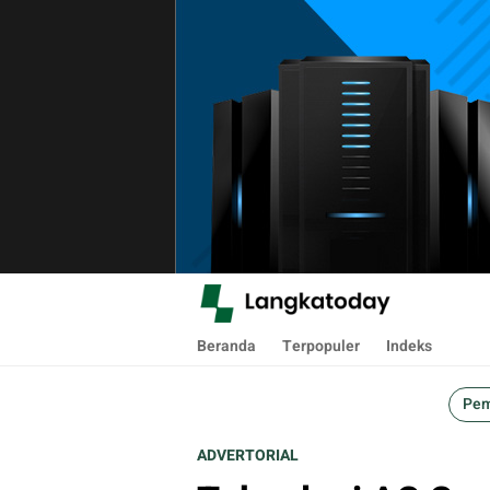
Langkatoday.com
Suara Lokal, Informasi Global
Beranda
Terpopuler
Indeks
Pem
ADVERTORIAL